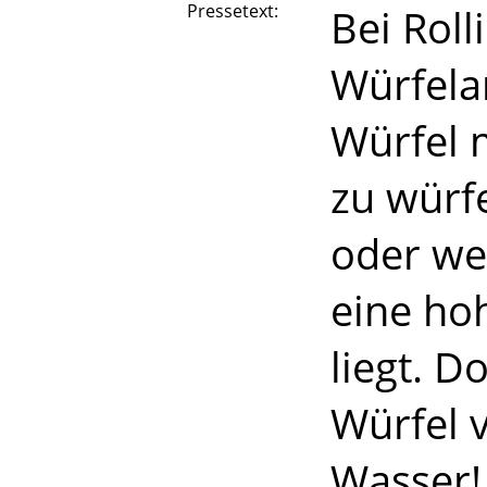
Pressetext:
Bei Roll
Würfela
Würfel 
zu wür
oder wei
eine ho
liegt. D
Würfel 
Wasser!