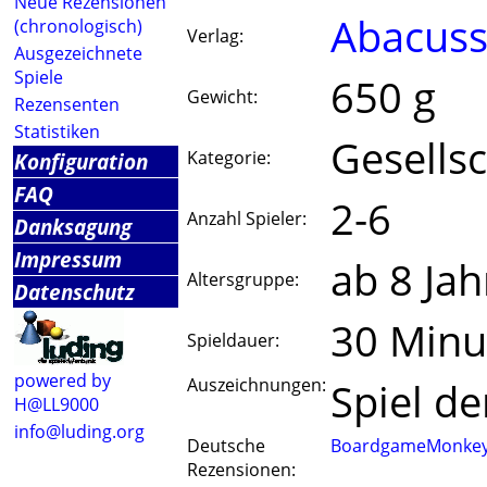
Neue Rezensionen
Abacuss
(chronologisch)
Verlag:
Ausgezeichnete
Spiele
650 g
Gewicht:
Rezensenten
Statistiken
Gesellsc
Kategorie:
Konfiguration
FAQ
2-6
Anzahl Spieler:
Danksagung
Impressum
ab 8 Jah
Altersgruppe:
Datenschutz
30 Minu
Spieldauer:
powered by
Auszeichnungen:
Spiel de
H@LL9000
info@luding.org
Deutsche
BoardgameMonke
Rezensionen: