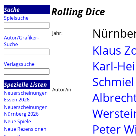
Rolling Dice
Suche
Spielsuche
Nürnbe
Jahr:
Autor/Grafiker-
Suche
Klaus Z
Karl-He
Verlagssuche
Schmiel
Spezielle Listen
Autor/in:
Neuerscheinungen
Albrech
Essen 2026
Neuerscheinungen
Werstei
Nürnberg 2026
Neue Spiele
Peter 
Neue Rezensionen