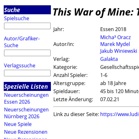
This War of Mine: 
Suche
Spielsuche
Jahr:
Essen 2018
Micha³ Oracz
Autor/Grafiker-
Autor/in:
Marek Mydel
Suche
Jakub Winiewski
Verlag:
Galakta
Verlagssuche
Kategorie:
Gesellschaftsspi
Anzahl Spieler:
1-6
Altersgruppe:
ab 18 Jahre
Spezielle Listen
Spieldauer:
45 bis 120 Minu
Neuerscheinungen
Letzte Änderung:
07.02.21
Essen 2026
Neuerscheinungen
Link zu dieser Seite:
https://www.lud
Nürnberg 2026
Neue Spiele
Neue Rezensionen