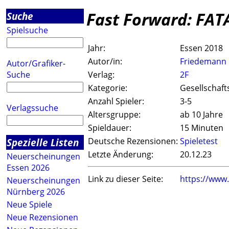
Fast Forward: FAT
Suche
Spielsuche
Jahr:
Essen 2018
Autor/in:
Friedemann 
Autor/Grafiker-
Suche
Verlag:
2F
Kategorie:
Gesellschaft
Anzahl Spieler:
3-5
Verlagssuche
Altersgruppe:
ab 10 Jahre
Spieldauer:
15 Minuten
Spezielle Listen
Deutsche Rezensionen:
Spieletest
Letzte Änderung:
20.12.23
Neuerscheinungen
Essen 2026
Link zu dieser Seite:
https://www
Neuerscheinungen
Nürnberg 2026
Neue Spiele
Neue Rezensionen