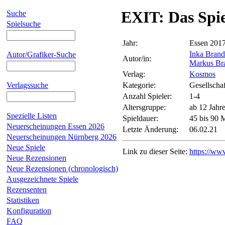
EXIT: Das Spie
Suche
Spielsuche
Jahr:
Essen 201
Inka Brand
Autor/Grafiker-Suche
Autor/in:
Markus Br
Verlag:
Kosmos
Verlagssuche
Kategorie:
Gesellschaf
Anzahl Spieler:
1-4
Altersgruppe:
ab 12 Jahr
Spezielle Listen
Spieldauer:
45 bis 90 
Neuerscheinungen Essen 2026
Letzte Änderung:
06.02.21
Neuerscheinungen Nürnberg 2026
Neue Spiele
Link zu dieser Seite:
https://ww
Neue Rezensionen
Neue Rezensionen (chronologisch)
Ausgezeichnete Spiele
Rezensenten
Statistiken
Konfiguration
FAQ