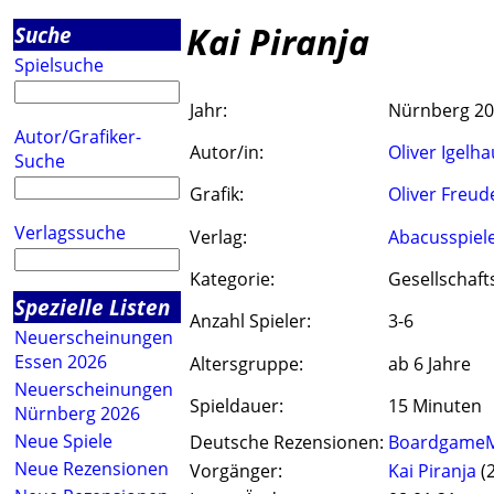
Kai Piranja
Suche
Spielsuche
Jahr:
Nürnberg 2
Autor/Grafiker-
Autor/in:
Oliver Igelha
Suche
Grafik:
Oliver Freud
Verlagssuche
Verlag:
Abacusspiel
Kategorie:
Gesellschaft
Spezielle Listen
Anzahl Spieler:
3-6
Neuerscheinungen
Essen 2026
Altersgruppe:
ab 6 Jahre
Neuerscheinungen
Spieldauer:
15 Minuten
Nürnberg 2026
Neue Spiele
Deutsche Rezensionen:
Boardgame
Neue Rezensionen
Vorgänger:
Kai Piranja
(