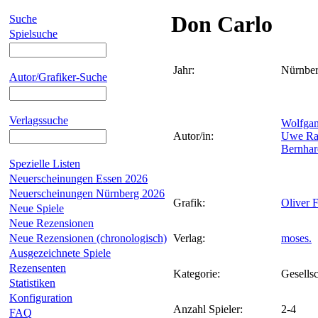
Don Carlo
Suche
Spielsuche
Jahr:
Nürnbe
Autor/Grafiker-Suche
Verlagssuche
Wolfga
Autor/in:
Uwe Ra
Bernhar
Spezielle Listen
Neuerscheinungen Essen 2026
Neuerscheinungen Nürnberg 2026
Grafik:
Oliver 
Neue Spiele
Neue Rezensionen
Neue Rezensionen (chronologisch)
Verlag:
moses.
Ausgezeichnete Spiele
Rezensenten
Kategorie:
Gesellsc
Statistiken
Konfiguration
Anzahl Spieler:
2-4
FAQ