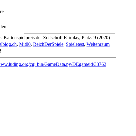
re
ten
te: Kartenspielpreis der Zeitschrift Fairplay, Platz: 9 (2020)
elblog.ch
,
Mit80
,
ReichDerSpiele
,
Spieletest
,
Weltenraum
3
/www.luding.org/cgi-bin/GameData.py/DEgameid/33762