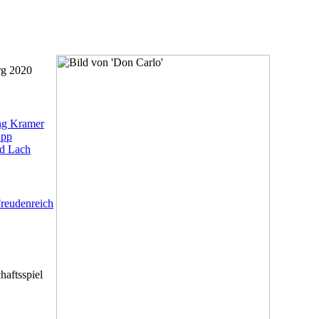
rg 2020
ng Kramer
pp
d Lach
Freudenreich
haftsspiel