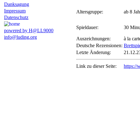
Danksagung
Impressum
Altersgruppe:
ab 8 Jah
Datenschutz
Spieldauer:
30 Minu
powered by H@LL9000
info@luding.org
Auszeichnungen:
à la car
Deutsche Rezensionen:
Brettspi
Letzte Änderung:
21.12.2
Link zu dieser Seite:
https:/