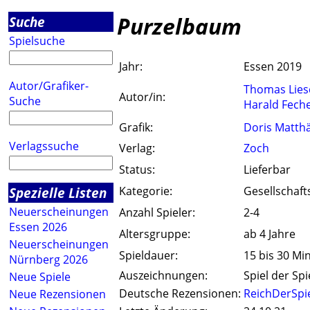
Purzelbaum
Suche
Spielsuche
Jahr:
Essen 2019
Autor/Grafiker-
Thomas Lies
Autor/in:
Suche
Harald Fech
Grafik:
Doris Matth
Verlagssuche
Verlag:
Zoch
Status:
Lieferbar
Spezielle Listen
Kategorie:
Gesellschaft
Neuerscheinungen
Anzahl Spieler:
2-4
Essen 2026
Altersgruppe:
ab 4 Jahre
Neuerscheinungen
Spieldauer:
15 bis 30 Mi
Nürnberg 2026
Auszeichnungen:
Spiel der Spi
Neue Spiele
Deutsche Rezensionen:
ReichDerSpi
Neue Rezensionen