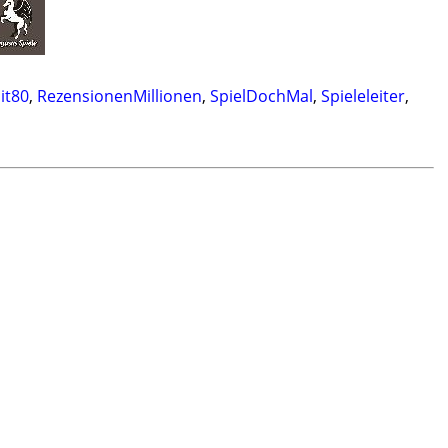
it80
,
RezensionenMillionen
,
SpielDochMal
,
Spieleleiter
,