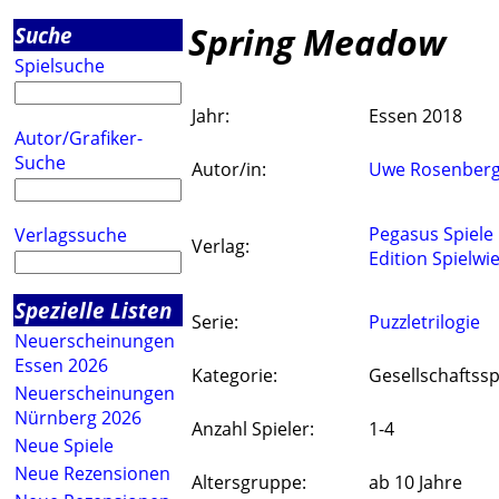
Spring Meadow
Suche
Spielsuche
Jahr:
Essen 2018
Autor/Grafiker-
Suche
Autor/in:
Uwe Rosenber
Pegasus Spiele
Verlagssuche
Verlag:
Edition Spielwi
Spezielle Listen
Serie:
Puzzletrilogie
Neuerscheinungen
Essen 2026
Kategorie:
Gesellschaftssp
Neuerscheinungen
Nürnberg 2026
Anzahl Spieler:
1-4
Neue Spiele
Neue Rezensionen
Altersgruppe:
ab 10 Jahre