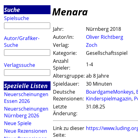
Menara
Suche
Spielsuche
Jahr:
Nürnberg 2018
Autor/in:
Oliver Richtberg
Autor/Grafiker-
Suche
Verlag:
Zoch
Kategorie:
Gesellschaftsspiel
Anzahl
1-4
Verlagssuche
Spieler:
Altersgruppe:
ab 8 Jahre
Spieldauer:
30 Minuten
Spezielle Listen
Deutsche
BoardgameMonkeys
,
Neuerscheinungen
Rezensionen:
Kinderspielmagazin
,
P
Essen 2026
Letzte
31.08.25
Neuerscheinungen
Änderung:
Nürnberg 2026
Neue Spiele
Link zu dieser
https://www.luding.o
Neue Rezensionen
Seite: