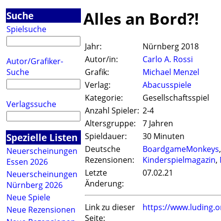
Alles an Bord?!
Suche
Spielsuche
Jahr:
Nürnberg 2018
Autor/in:
Carlo A. Rossi
Autor/Grafiker-
Suche
Grafik:
Michael Menzel
Verlag:
Abacusspiele
Kategorie:
Gesellschaftsspiel
Verlagssuche
Anzahl Spieler:
2-4
Altersgruppe:
7 Jahren
Spezielle Listen
Spieldauer:
30 Minuten
Deutsche
BoardgameMonkeys
Neuerscheinungen
Rezensionen:
Kinderspielmagazin
,
Essen 2026
Letzte
07.02.21
Neuerscheinungen
Änderung:
Nürnberg 2026
Neue Spiele
Link zu dieser
https://www.luding.
Neue Rezensionen
Seite: