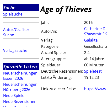
Age of Thieves
Suche
Spielsuche
Jahr:
2016
Catherine 
Autor/Grafiker-
Autor/in:
S?awomir St
Suche
Verlag:
Galakta
Kategorie:
Gesellschaft
Verlagssuche
Anzahl Spieler:
2-4
Altersgruppe:
ab 14 Jahre
Spieldauer:
60 Minuten
Spezielle Listen
Deutsche Rezensionen:
Spieletest
Neuerscheinungen
Letzte Änderung:
19.12.23
Essen 2026
Neuerscheinungen
Link zu dieser Seite:
https://www
Nürnberg 2026
Neue Spiele
Neue Rezensionen