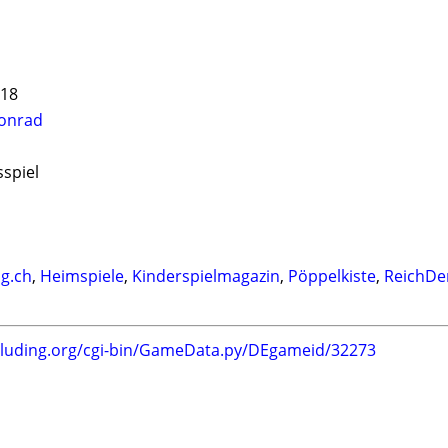
018
Conrad
sspiel
og.ch
,
Heimspiele
,
Kinderspielmagazin
,
Pöppelkiste
,
ReichDe
.luding.org/cgi-bin/GameData.py/DEgameid/32273