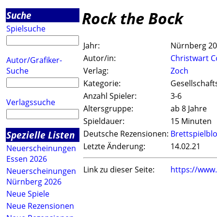
Rock the Bock
Suche
Spielsuche
Jahr:
Nürnberg 2
Autor/in:
Christwart 
Autor/Grafiker-
Suche
Verlag:
Zoch
Kategorie:
Gesellschaft
Anzahl Spieler:
3-6
Verlagssuche
Altersgruppe:
ab 8 Jahre
Spieldauer:
15 Minuten
Spezielle Listen
Deutsche Rezensionen:
Brettspielbl
Letzte Änderung:
14.02.21
Neuerscheinungen
Essen 2026
Link zu dieser Seite:
https://www
Neuerscheinungen
Nürnberg 2026
Neue Spiele
Neue Rezensionen