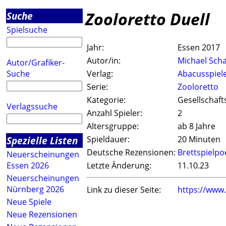
Zooloretto Duell
Suche
Spielsuche
Jahr:
Essen 2017
Autor/in:
Michael Sch
Autor/Grafiker-
Suche
Verlag:
Abacusspiel
Serie:
Zooloretto
Kategorie:
Gesellschaft
Verlagssuche
Anzahl Spieler:
2
Altersgruppe:
ab 8 Jahre
Spezielle Listen
Spieldauer:
20 Minuten
Deutsche Rezensionen:
Brettspielpo
Neuerscheinungen
Essen 2026
Letzte Änderung:
11.10.23
Neuerscheinungen
Nürnberg 2026
Link zu dieser Seite:
https://www
Neue Spiele
Neue Rezensionen