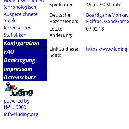
Neue Rezensionen
Spieldauer:
45 bis 90 Minuten
(chronologisch)
Ausgezeichnete
Deutsche
BoardgameMonkey
Spiele
Rezensionen:
Fjelfras
,
GoodGame
Rezensenten
Letzte
07.02.18
Statistiken
Änderung:
Konfiguration
Link zu dieser
https://www.ludin
FAQ
Seite:
Danksagung
Impressum
Datenschutz
powered by
H@LL9000
info@luding.org