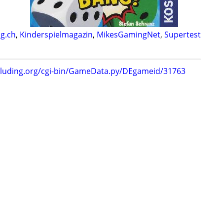
og.ch
,
Kinderspielmagazin
,
MikesGamingNet
,
Supertest
.luding.org/cgi-bin/GameData.py/DEgameid/31763