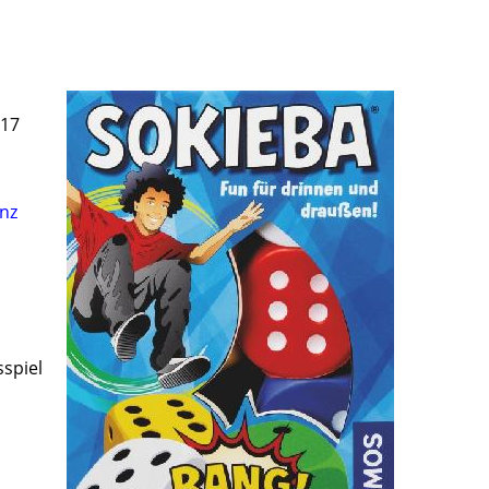
017
nz
sspiel