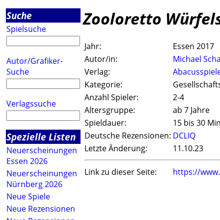
Zooloretto Würfels
Suche
Spielsuche
Jahr:
Essen 2017
Autor/in:
Michael Sch
Autor/Grafiker-
Suche
Verlag:
Abacusspiel
Kategorie:
Gesellschaft
Anzahl Spieler:
2-4
Verlagssuche
Altersgruppe:
ab 7 Jahre
Spieldauer:
15 bis 30 Mi
Spezielle Listen
Deutsche Rezensionen:
DCLIQ
Letzte Änderung:
11.10.23
Neuerscheinungen
Essen 2026
Link zu dieser Seite:
https://www
Neuerscheinungen
Nürnberg 2026
Neue Spiele
Neue Rezensionen