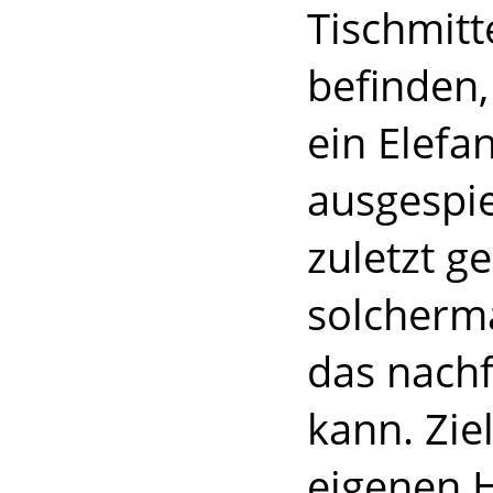
Tischmit
befinden,
ein Elefa
ausgespie
zuletzt ge
solcherma
das nach
kann. Ziel
eigenen 