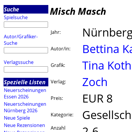
Misch Masch
Suche
Spielsuche
Nürnberg
Jahr:
Autor/Grafiker-
Suche
Bettina K
Autor/in:
Tina Kot
Verlagssuche
Grafik:
Zoch
Spezielle Listen
Verlag:
Neuerscheinungen
EUR 8
Essen 2026
Preis:
Neuerscheinungen
Gesellsch
Nürnberg 2026
Kategorie:
Neue Spiele
Neue Rezensionen
2-6
Anzahl