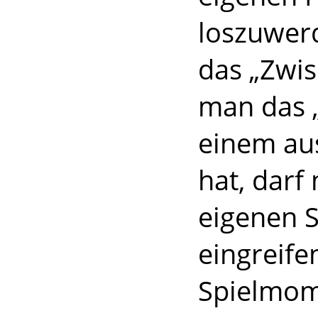
loszuwer
das „Zwi
man das 
einem aus
hat, darf
eigenen S
eingreife
Spielmom