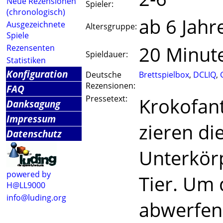
Neue Rezensionen
Spieler:
(chronologisch)
ab 6 Jahr
Ausgezeichnete
Altersgruppe:
Spiele
20 Minut
Rezensenten
Spieldauer:
Statistiken
Konfiguration
Deutsche
Brettspielbox
,
DCLIQ
,
Rezensionen:
FAQ
Pressetext:
Krokofant
Danksagung
Impressum
zieren di
Datenschutz
Unterkör
powered by
Tier. Um 
H@LL9000
info@luding.org
abwerfen 