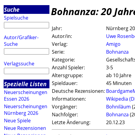
Bohnanza: 20 Jahr
Suche
Spielsuche
Jahr:
Nürnberg 2
Autor/in:
Uwe Rosenb
Autor/Grafiker-
Suche
Verlag:
Amigo
Serie:
Bohnanza
Kategorie:
Gesellschaft
Verlagssuche
Anzahl Spieler:
3-5
Altersgruppe:
ab 10 Jahre
Spezielle Listen
Spieldauer:
45 Minuten
Deutsche Rezensionen:
Boardgame
Neuerscheinungen
Essen 2026
Informationen:
Wikipedia (D
Neuerscheinungen
Vorgänger:
Bohniläum
(
Nürnberg 2026
Nachfolger:
Bohnanza
(2
Neue Spiele
Letzte Änderung:
20.12.23
Neue Rezensionen