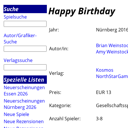
Happy Birthday
Suche
Spielsuche
Jahr:
Nürnberg 201
Autor/Grafiker-
Suche
Brian Weinsto
Autor/in:
Amy Weinstoc
Verlagssuche
Kosmos
Verlag:
NorthStarGam
Spezielle Listen
Neuerscheinungen
Preis:
EUR 13
Essen 2026
Neuerscheinungen
Kategorie:
Gesellschaftss
Nürnberg 2026
Neue Spiele
Anzahl Spieler:
3-8
Neue Rezensionen