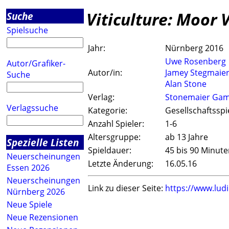
Viticulture: Moor 
Suche
Spielsuche
Jahr:
Nürnberg 2016
Uwe Rosenberg
Autor/Grafiker-
Autor/in:
Jamey Stegmaie
Suche
Alan Stone
Verlag:
Stonemaier Ga
Verlagssuche
Kategorie:
Gesellschaftsspi
Anzahl Spieler:
1-6
Altersgruppe:
ab 13 Jahre
Spezielle Listen
Spieldauer:
45 bis 90 Minut
Neuerscheinungen
Letzte Änderung:
16.05.16
Essen 2026
Neuerscheinungen
Link zu dieser Seite:
https://www.lud
Nürnberg 2026
Neue Spiele
Neue Rezensionen