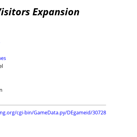
Visitors Expansion
r
mes
el
en
ing.org/cgi-bin/GameData.py/DEgameid/30728