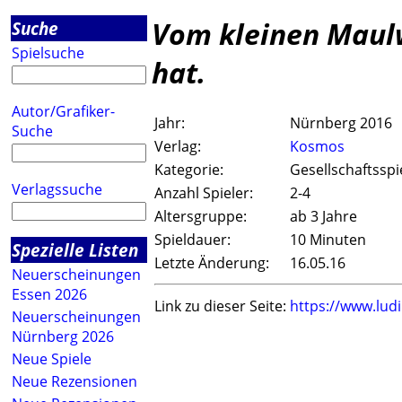
Vom kleinen Maulw
Suche
Spielsuche
hat.
Autor/Grafiker-
Jahr:
Nürnberg 2016
Suche
Verlag:
Kosmos
Kategorie:
Gesellschaftsspi
Verlagssuche
Anzahl Spieler:
2-4
Altersgruppe:
ab 3 Jahre
Spieldauer:
10 Minuten
Spezielle Listen
Letzte Änderung:
16.05.16
Neuerscheinungen
Essen 2026
Link zu dieser Seite:
https://www.lud
Neuerscheinungen
Nürnberg 2026
Neue Spiele
Neue Rezensionen