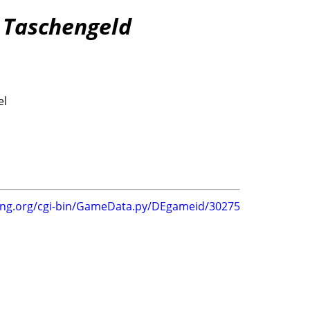
s Taschengeld
el
ing.org/cgi-bin/GameData.py/DEgameid/30275