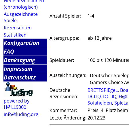
Neue Rezensionen
(chronologisch)
Ausgezeichnete
Anzahl Spieler:
1-4
Spiele
Rezensenten
Statistiken
Altersgruppe:
ab 12 Jahre
Konfiguration
FAQ
Danksagung
Spieldauer:
100 bis 120 Minute
Impressum
Auszeichnungen:
-
Deutscher Spielepr
Datenschutz
-
Gamers Choice Aw
Deutsche
BRETTSPIEgeL
,
Boa
Rezensionen:
DCLIQ
,
DCLIQ
,
H@L
powered by
Sofahelden
,
SpieL
H@LL9000
Kommentar:
Preis: 4. Platz bei
info@luding.org
Letzte Änderung:
20.12.23