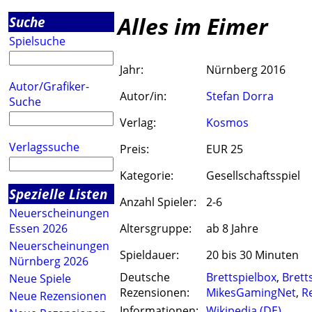
Alles im Eimer
Suche
Spielsuche
Jahr:
Nürnberg 2016
Autor/Grafiker-
Autor/in:
Stefan Dorra
Suche
Verlag:
Kosmos
Verlagssuche
Preis:
EUR 25
Kategorie:
Gesellschaftsspiel
Spezielle Listen
Anzahl Spieler:
2-6
Neuerscheinungen
Essen 2026
Altersgruppe:
ab 8 Jahre
Neuerscheinungen
Spieldauer:
20 bis 30 Minuten
Nürnberg 2026
Deutsche
Brettspielbox
,
Brett
Neue Spiele
Rezensionen:
MikesGamingNet
,
R
Neue Rezensionen
Informationen:
Wikipedia (DE)