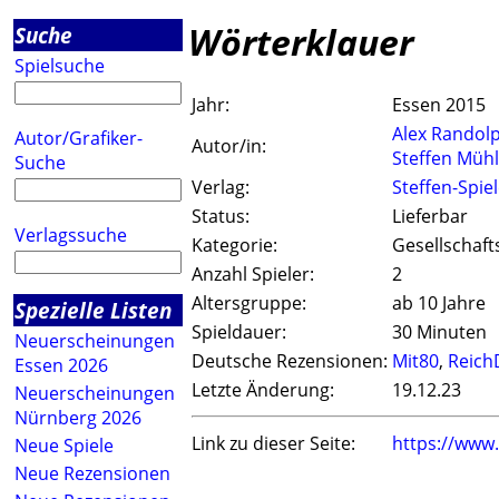
Wörterklauer
Suche
Spielsuche
Jahr:
Essen 2015
Alex Randol
Autor/Grafiker-
Autor/in:
Steffen Müh
Suche
Verlag:
Steffen-Spie
Status:
Lieferbar
Verlagssuche
Kategorie:
Gesellschaft
Anzahl Spieler:
2
Altersgruppe:
ab 10 Jahre
Spezielle Listen
Spieldauer:
30 Minuten
Neuerscheinungen
Deutsche Rezensionen:
Mit80
,
Reich
Essen 2026
Letzte Änderung:
19.12.23
Neuerscheinungen
Nürnberg 2026
Link zu dieser Seite:
https://www
Neue Spiele
Neue Rezensionen