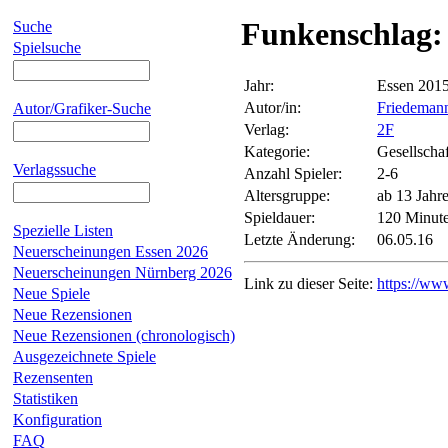
Funkenschlag: 
Suche
Spielsuche
Jahr:
Essen 201
Autor/in:
Friedemann
Autor/Grafiker-Suche
Verlag:
2F
Kategorie:
Gesellschaf
Verlagssuche
Anzahl Spieler:
2-6
Altersgruppe:
ab 13 Jahr
Spieldauer:
120 Minut
Spezielle Listen
Letzte Änderung:
06.05.16
Neuerscheinungen Essen 2026
Neuerscheinungen Nürnberg 2026
Link zu dieser Seite:
https://ww
Neue Spiele
Neue Rezensionen
Neue Rezensionen (chronologisch)
Ausgezeichnete Spiele
Rezensenten
Statistiken
Konfiguration
FAQ