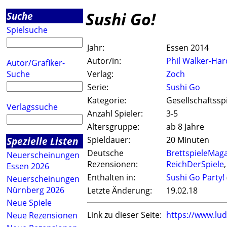
Sushi Go!
Suche
Spielsuche
Jahr:
Essen 2014
Autor/in:
Phil Walker-Har
Autor/Grafiker-
Suche
Verlag:
Zoch
Serie:
Sushi Go
Kategorie:
Gesellschaftsspi
Verlagssuche
Anzahl Spieler:
3-5
Altersgruppe:
ab 8 Jahre
Spezielle Listen
Spieldauer:
20 Minuten
Deutsche
BrettspieleMaga
Neuerscheinungen
Rezensionen:
ReichDerSpiele
Essen 2026
Enthalten in:
Sushi Go Party!
Neuerscheinungen
Nürnberg 2026
Letzte Änderung:
19.02.18
Neue Spiele
Link zu dieser Seite:
https://www.lu
Neue Rezensionen