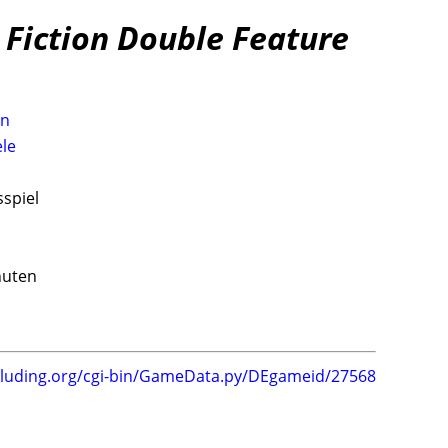
 Fiction Double Feature
on
le
sspiel
nuten
.luding.org/cgi-bin/GameData.py/DEgameid/27568