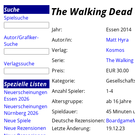
The Walking Dead 
Suche
Spielsuche
Jahr:
Essen 2014
Autor/Grafiker-
Autor/in:
Matt Hyra
Suche
Verlag:
Kosmos
Serie:
The Walking
Verlagssuche
Preis:
EUR 30.00
Kategorie:
Gesellschaft
Spezielle Listen
Anzahl Spieler:
1-4
Neuerscheinungen
Essen 2026
Altersgruppe:
ab 16 Jahre
Neuerscheinungen
Spieldauer:
45 Minuten 
Nürnberg 2026
Neue Spiele
Deutsche Rezensionen:
Boardgame
Neue Rezensionen
Letzte Änderung:
19.12.23