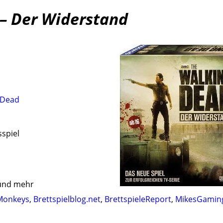
– Der Widerstand
 Dead
sspiel
und mehr
Monkeys
,
Brettspielblog.net
,
BrettspieleReport
,
MikesGamin