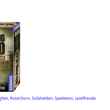
gNet
,
RoterDorn
,
Sofahelden
,
Spieletest
,
spielfreude