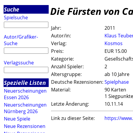
Die Fürsten von Ca
Suche
Spielsuche
Jahr:
2011
Autor/in:
Klaus Teube
Autor/Grafiker-
Suche
Verlag:
Kosmos
Preis:
EUR 15.00
Kategorie:
Gesellschaft
Verlagssuche
Anzahl Spieler:
2
Altersgruppe:
ab 10 Jahre
Spezielle Listen
Deutsche Rezensionen:
Spielphase
Material:
90 Karten
Neuerscheinungen
1 Siegpunkte
Essen 2026
Letzte Änderung:
10.11.14
Neuerscheinungen
Nürnberg 2026
Link zu dieser Seite:
https://www
Neue Spiele
Neue Rezensionen