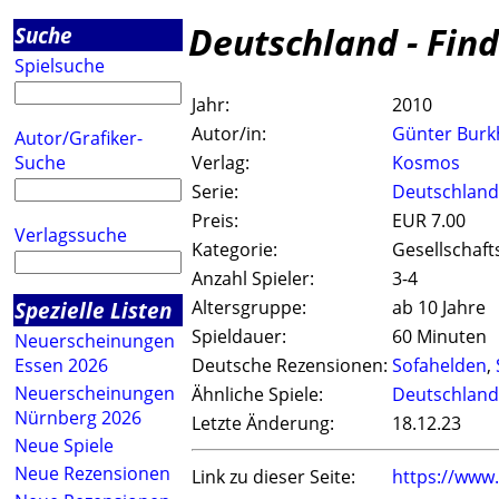
Deutschland - Fin
Suche
Spielsuche
Jahr:
2010
Autor/in:
Günter Burk
Autor/Grafiker-
Suche
Verlag:
Kosmos
Serie:
Deutschland
Preis:
EUR 7.00
Verlagssuche
Kategorie:
Gesellschaft
Anzahl Spieler:
3-4
Spezielle Listen
Altersgruppe:
ab 10 Jahre
Spieldauer:
60 Minuten
Neuerscheinungen
Essen 2026
Deutsche Rezensionen:
Sofahelden
,
Neuerscheinungen
Ähnliche Spiele:
Deutschland 
Nürnberg 2026
Letzte Änderung:
18.12.23
Neue Spiele
Neue Rezensionen
Link zu dieser Seite:
https://www