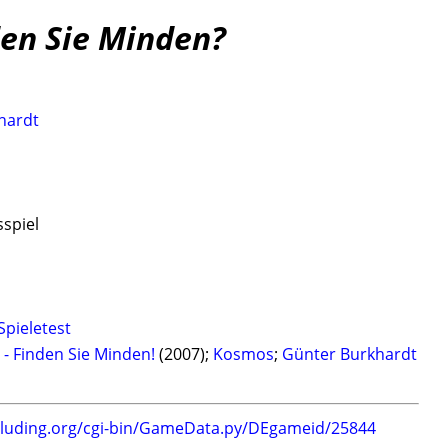
den Sie Minden?
hardt
sspiel
Spieletest
- Finden Sie Minden!
(2007);
Kosmos
;
Günter Burkhardt
.luding.org/cgi-bin/GameData.py/DEgameid/25844