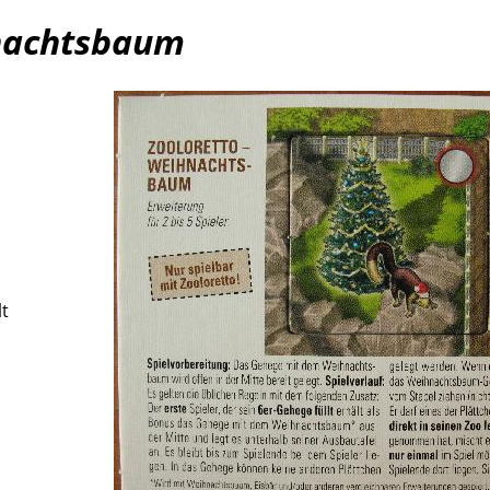
hnachtsbaum
lt