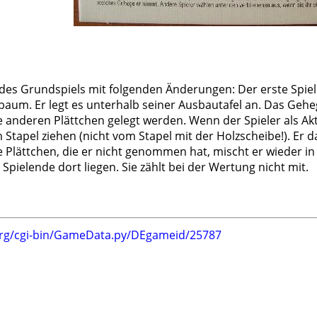
n des Grundspiels mit folgenden Änderungen: Der erste Spiele
um. Er legt es unterhalb seiner Ausbautafel an. Das Gehege
 anderen Plättchen gelegt werden. Wenn der Spieler als Ak
 Stapel ziehen (nicht vom Stapel mit der Holzscheibe!). Er d
e Plättchen, die er nicht genommen hat, mischt er wieder in 
Spielende dort liegen. Sie zählt bei der Wertung nicht mit.
org/cgi-bin/GameData.py/DEgameid/25787