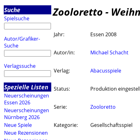
Zooloretto - Wei
Suche
Spielsuche
Jahr:
Essen 2008
Autor/Grafiker-
Suche
Autor/in:
Michael Schacht
Verlagssuche
Verlag:
Abacusspiele
Spezielle Listen
Status:
Produktion eingestel
Neuerscheinungen
Essen 2026
Serie:
Zooloretto
Neuerscheinungen
Nürnberg 2026
Neue Spiele
Kategorie:
Gesellschaftsspiel
Neue Rezensionen