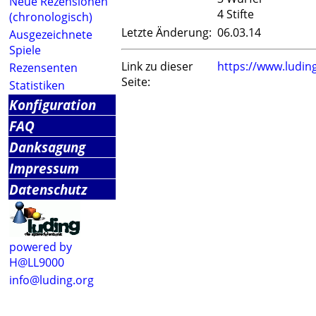
Neue Rezensionen
4 Stifte
(chronologisch)
Letzte Änderung:
06.03.14
Ausgezeichnete
Spiele
Link zu dieser
https://www.ludi
Rezensenten
Seite:
Statistiken
Konfiguration
FAQ
Danksagung
Impressum
Datenschutz
powered by
H@LL9000
info@luding.org