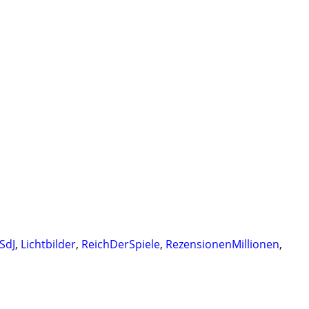
SdJ
,
Lichtbilder
,
ReichDerSpiele
,
RezensionenMillionen
,