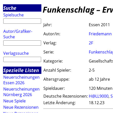
Funkenschlag – Er
Suche
Spielsuche
Jahr:
Essen 2011
Autor/Grafiker-
Autor/in:
Friedemann 
Suche
Verlag:
2F
Serie:
Funkenschla
Verlagssuche
Kategorie:
Gesellschaft
Spezielle Listen
Anzahl Spieler:
2-5
Neuerscheinungen
Altersgruppe:
ab 12 Jahre
Essen 2026
Spieldauer:
120 Minuten
Neuerscheinungen
Nürnberg 2026
Deutsche Rezensionen:
H@LL9000
,
S
Neue Spiele
Letzte Änderung:
18.12.23
Neue Rezensionen