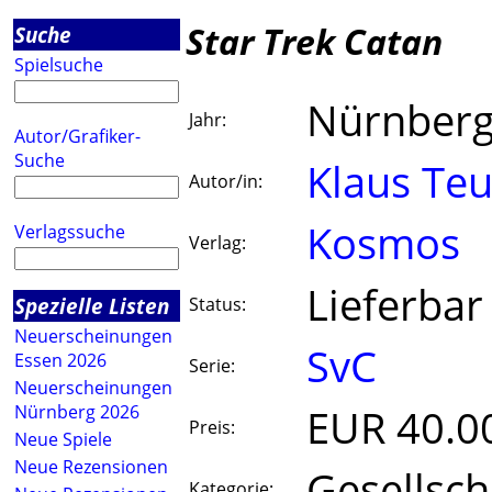
Star Trek Catan
Suche
Spielsuche
Nürnberg
Jahr:
Autor/Grafiker-
Suche
Klaus Te
Autor/in:
Kosmos
Verlagssuche
Verlag:
Lieferbar
Spezielle Listen
Status:
Neuerscheinungen
SvC
Essen 2026
Serie:
Neuerscheinungen
EUR 40.0
Nürnberg 2026
Preis:
Neue Spiele
Neue Rezensionen
Gesellsch
Kategorie: