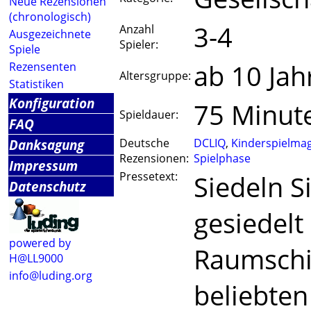
Neue Rezensionen
(chronologisch)
3-4
Anzahl
Ausgezeichnete
Spieler:
Spiele
ab 10 Jah
Rezensenten
Altersgruppe:
Statistiken
Konfiguration
75 Minut
Spieldauer:
FAQ
Danksagung
Deutsche
DCLIQ
,
Kinderspielma
Rezensionen:
Spielphase
Impressum
Pressetext:
Siedeln S
Datenschutz
gesiedelt
powered by
Raumschif
H@LL9000
info@luding.org
beliebten