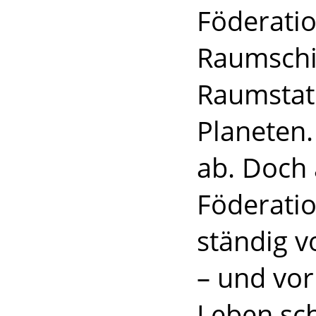
Föderatio
Raumschi
Raumstati
Planeten.
ab. Doch 
Föderati
ständig v
– und vor
Leben sc