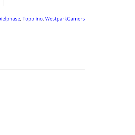
pielphase
,
Topolino
,
WestparkGamers