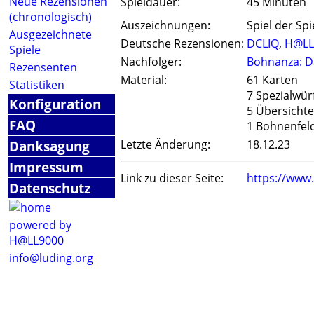
Neue Rezensionen
Spieldauer:
45 Minuten
(chronologisch)
Auszeichnungen:
Spiel der Spi
Ausgezeichnete
Deutsche Rezensionen:
DCLIQ
,
H@LL
Spiele
Nachfolger:
Bohnanza: D
Rezensenten
Material:
61 Karten
Statistiken
7 Spezialwür
Konfiguration
5 Übersicht
FAQ
1 Bohnenfel
Danksagung
Letzte Änderung:
18.12.23
Impressum
Link zu dieser Seite:
https://www
Datenschutz
powered by
H@LL9000
info@luding.org