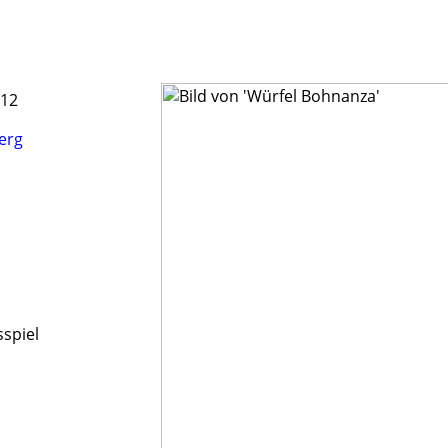
012
erg
sspiel