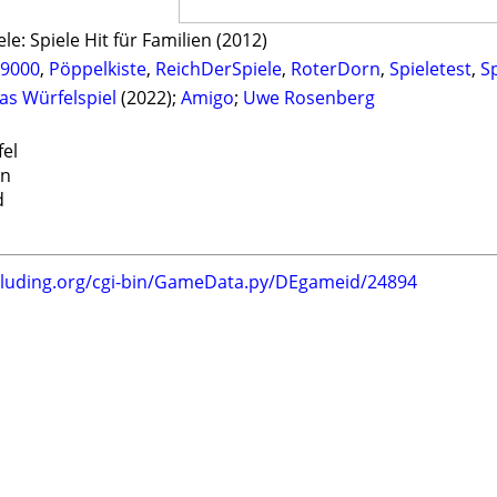
ele: Spiele Hit für Familien (2012)
9000
,
Pöppelkiste
,
ReichDerSpiele
,
RoterDorn
,
Spieletest
,
S
as Würfelspiel
(2022);
Amigo
;
Uwe Rosenberg
fel
en
d
.luding.org/cgi-bin/GameData.py/DEgameid/24894