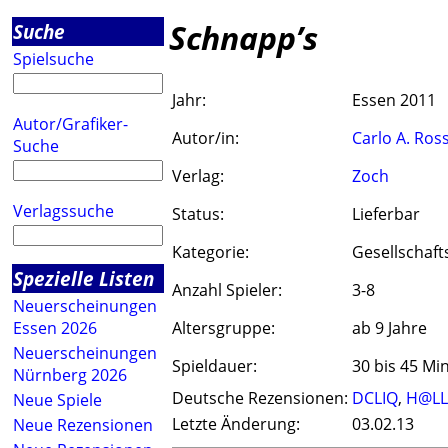
Schnapp’s
Suche
Spielsuche
Jahr:
Essen 2011
Autor/Grafiker-
Autor/in:
Carlo A. Ross
Suche
Verlag:
Zoch
Verlagssuche
Status:
Lieferbar
Kategorie:
Gesellschaft
Spezielle Listen
Anzahl Spieler:
3-8
Neuerscheinungen
Essen 2026
Altersgruppe:
ab 9 Jahre
Neuerscheinungen
Spieldauer:
30 bis 45 Mi
Nürnberg 2026
Deutsche Rezensionen:
DCLIQ
,
H@LL
Neue Spiele
Letzte Änderung:
03.02.13
Neue Rezensionen