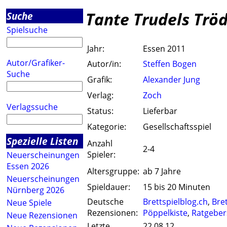
Tante Trudels Tröd
Suche
Spielsuche
Jahr:
Essen 2011
Autor/Grafiker-
Autor/in:
Steffen Bogen
Suche
Grafik:
Alexander Jung
Verlag:
Zoch
Verlagssuche
Status:
Lieferbar
Kategorie:
Gesellschaftsspiel
Spezielle Listen
Anzahl
2-4
Spieler:
Neuerscheinungen
Essen 2026
Altersgruppe:
ab 7 Jahre
Neuerscheinungen
Spieldauer:
15 bis 20 Minuten
Nürnberg 2026
Deutsche
Brettspielblog.ch
,
Bre
Neue Spiele
Rezensionen:
Pöppelkiste
,
Ratgeber
Neue Rezensionen
Letzte
22.08.12