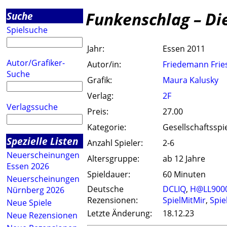
Funkenschlag – Di
Suche
Spielsuche
Jahr:
Essen 2011
Autor/Grafiker-
Autor/in:
Friedemann Frie
Suche
Grafik:
Maura Kalusky
Verlag:
2F
Verlagssuche
Preis:
27.00
Kategorie:
Gesellschaftsspi
Spezielle Listen
Anzahl Spieler:
2-6
Neuerscheinungen
Altersgruppe:
ab 12 Jahre
Essen 2026
Spieldauer:
60 Minuten
Neuerscheinungen
Deutsche
DCLIQ
,
H@LL900
Nürnberg 2026
Rezensionen:
SpielMitMir
,
Spie
Neue Spiele
Letzte Änderung:
18.12.23
Neue Rezensionen