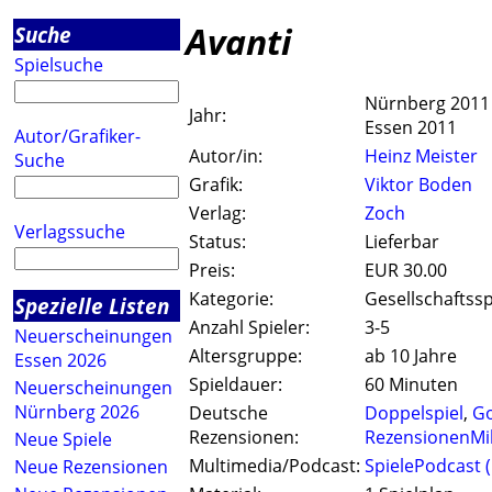
Avanti
Suche
Spielsuche
Nürnberg 2011
Jahr:
Essen 2011
Autor/Grafiker-
Autor/in:
Heinz Meister
Suche
Grafik:
Viktor Boden
Verlag:
Zoch
Verlagssuche
Status:
Lieferbar
Preis:
EUR 30.00
Kategorie:
Gesellschaftssp
Spezielle Listen
Anzahl Spieler:
3-5
Neuerscheinungen
Altersgruppe:
ab 10 Jahre
Essen 2026
Spieldauer:
60 Minuten
Neuerscheinungen
Nürnberg 2026
Deutsche
Doppelspiel
,
G
Rezensionen:
RezensionenMil
Neue Spiele
Multimedia/Podcast:
SpielePodcast 
Neue Rezensionen