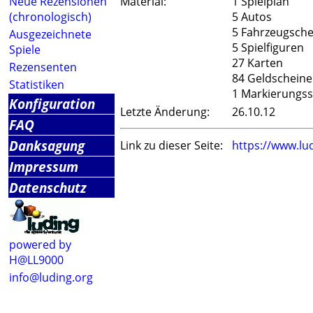
Neue Rezensionen
Material:
1 Spielplan
(chronologisch)
5 Autos
5 Fahrzeugsche
Ausgezeichnete
5 Spielfiguren
Spiele
27 Karten
Rezensenten
84 Geldscheine
Statistiken
1 Markierungss
Konfiguration
Letzte Änderung:
26.10.12
FAQ
Danksagung
Link zu dieser Seite:
https://www.lu
Impressum
Datenschutz
powered by
H@LL9000
info@luding.org