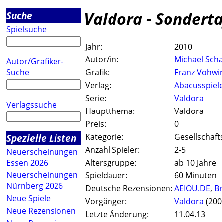
Valdora - Sonderta
Suche
Spielsuche
Jahr:
2010
Autor/in:
Michael Sch
Autor/Grafiker-
Suche
Grafik:
Franz Vohwi
Verlag:
Abacusspiel
Serie:
Valdora
Verlagssuche
Hauptthema:
Valdora
Preis:
0
Spezielle Listen
Kategorie:
Gesellschaft
Anzahl Spieler:
2-5
Neuerscheinungen
Essen 2026
Altersgruppe:
ab 10 Jahre
Neuerscheinungen
Spieldauer:
60 Minuten
Nürnberg 2026
Deutsche Rezensionen:
AEIOU.DE
,
Br
Neue Spiele
Vorgänger:
Valdora
(200
Neue Rezensionen
Letzte Änderung:
11.04.13