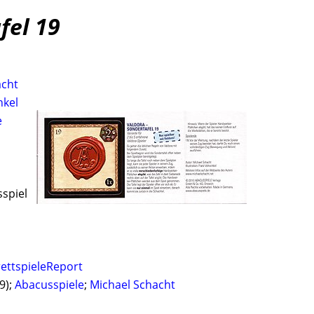
fel 19
acht
nkel
e
sspiel
ettspieleReport
9);
Abacusspiele
;
Michael Schacht