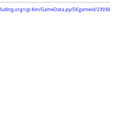
.luding.org/cgi-bin/GameData.py/DEgameid/23938