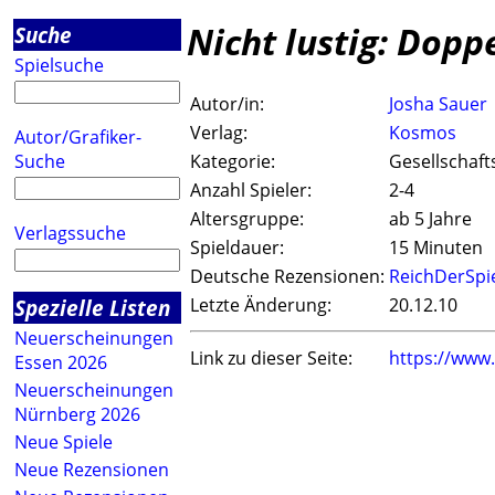
Nicht lustig: Dopp
Suche
Spielsuche
Autor/in:
Josha Sauer
Verlag:
Kosmos
Autor/Grafiker-
Suche
Kategorie:
Gesellschaft
Anzahl Spieler:
2-4
Altersgruppe:
ab 5 Jahre
Verlagssuche
Spieldauer:
15 Minuten
Deutsche Rezensionen:
ReichDerSpi
Spezielle Listen
Letzte Änderung:
20.12.10
Neuerscheinungen
Link zu dieser Seite:
https://www
Essen 2026
Neuerscheinungen
Nürnberg 2026
Neue Spiele
Neue Rezensionen