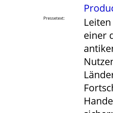
Produ
Pressetext:
Leiten
einer 
antike
Nutzen
Länder
Fortsc
Hande