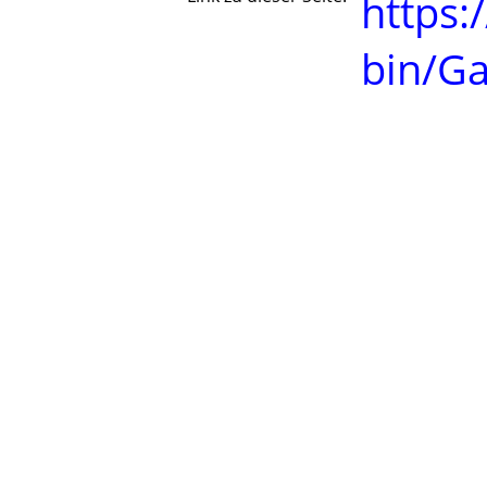
https:
bin/G