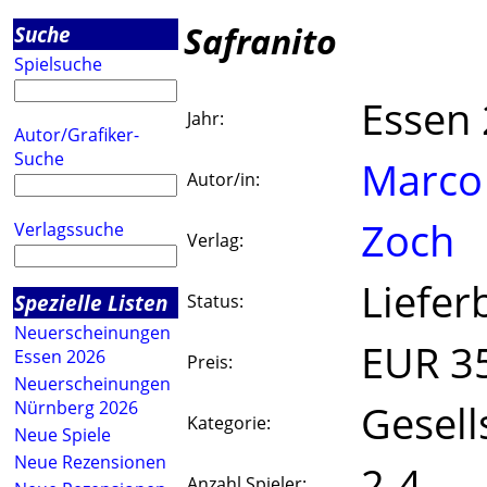
Safranito
Suche
Spielsuche
Essen
Jahr:
Autor/Grafiker-
Suche
Marco
Autor/in:
Zoch
Verlagssuche
Verlag:
Liefer
Spezielle Listen
Status:
Neuerscheinungen
EUR 3
Essen 2026
Preis:
Neuerscheinungen
Gesell
Nürnberg 2026
Kategorie:
Neue Spiele
Neue Rezensionen
2-4
Anzahl Spieler: