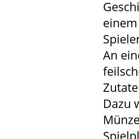
Geschi
einem
Spiele
An ei
feilsc
Zutate
Dazu w
Münzen
Spielp