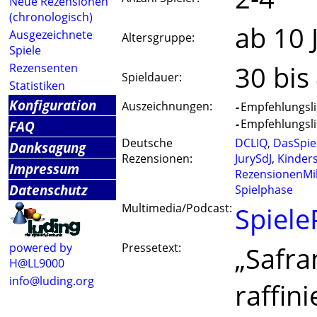
Neue Rezensionen
(chronologisch)
ab 10 
Ausgezeichnete
Altersgruppe:
Spiele
30 bis
Rezensenten
Spieldauer:
Statistiken
Konfiguration
Auszeichnungen:
-
Empfehlungslis
-
Empfehlungslis
FAQ
Deutsche
DCLIQ
,
DasSpie
Danksagung
Rezensionen:
JurySdJ
,
Kinder
Impressum
RezensionenMil
Datenschutz
Spielphase
Multimedia/Podcast:
Spiele
powered by
Pressetext:
„Safra
H@LL9000
info@luding.org
raffin