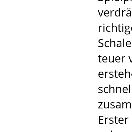
verdrä
richti
Schale
teuer 
erstehe
schnel
zusam
Erster