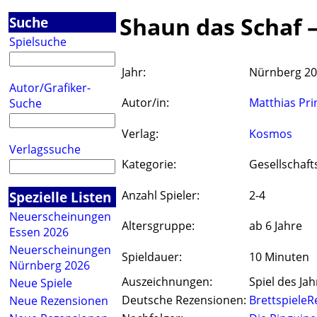
Shaun das Schaf –
Suche
Spielsuche
Jahr:
Nürnberg 2
Autor/Grafiker-
Autor/in:
Matthias Pri
Suche
Verlag:
Kosmos
Verlagssuche
Kategorie:
Gesellschaft
Spezielle Listen
Anzahl Spieler:
2-4
Neuerscheinungen
Altersgruppe:
ab 6 Jahre
Essen 2026
Neuerscheinungen
Spieldauer:
10 Minuten
Nürnberg 2026
Auszeichnungen:
Spiel des Jah
Neue Spiele
Deutsche Rezensionen:
BrettspieleR
Neue Rezensionen