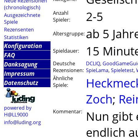
Neue Rezensionen
(chronologisch)
2-5
Anzahl
Ausgezeichnete
Spieler:
Spiele
ab 5 Jahr
Rezensenten
Altersgruppe:
Statistiken
Konfiguration
15 Minut
Spieldauer:
FAQ
Danksagung
Deutsche
DCLIQ
,
GoodGameGui
Rezensionen:
SpieLama
,
Spieletest
,
Impressum
Ähnliche
Heckmec
Datenschutz
Spiele:
Zoch
;
Rei
powered by
Kommentar:
Nun gibt
H@LL9000
info@luding.org
endlich a