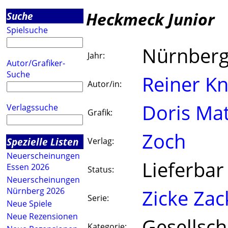
Heckmeck Junior
Suche
Spielsuche
Nürnberg
Jahr:
Autor/Grafiker-
Suche
Reiner Kn
Autor/in:
Doris Ma
Verlagssuche
Grafik:
Zoch
Spezielle Listen
Verlag:
Neuerscheinungen
Lieferbar
Essen 2026
Status:
Neuerscheinungen
Zicke Zac
Nürnberg 2026
Serie:
Neue Spiele
Neue Rezensionen
Gesellsch
Kategorie: