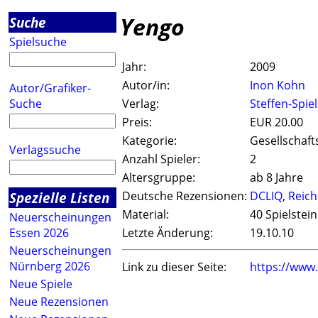
Yengo
Suche
Spielsuche
Jahr:
2009
Autor/in:
Inon Kohn
Autor/Grafiker-
Suche
Verlag:
Steffen-Spie
Preis:
EUR 20.00
Kategorie:
Gesellschaft
Verlagssuche
Anzahl Spieler:
2
Altersgruppe:
ab 8 Jahre
Spezielle Listen
Deutsche Rezensionen:
DCLIQ
,
Reich
Material:
40 Spielstei
Neuerscheinungen
Essen 2026
Letzte Änderung:
19.10.10
Neuerscheinungen
Nürnberg 2026
Link zu dieser Seite:
https://www
Neue Spiele
Neue Rezensionen