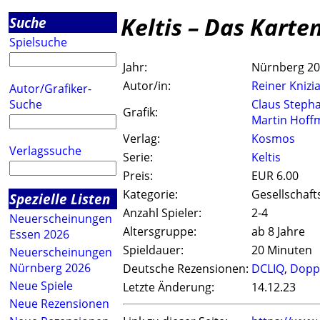
Keltis – Das Karte
Suche
Spielsuche
Jahr:
Nürnberg 2
Autor/in:
Reiner Knizi
Autor/Grafiker-
Suche
Claus Steph
Grafik:
Martin Hof
Verlag:
Kosmos
Verlagssuche
Serie:
Keltis
Preis:
EUR 6.00
Kategorie:
Gesellschaft
Spezielle Listen
Anzahl Spieler:
2-4
Neuerscheinungen
Altersgruppe:
ab 8 Jahre
Essen 2026
Spieldauer:
20 Minuten
Neuerscheinungen
Nürnberg 2026
Deutsche Rezensionen:
DCLIQ
,
Doppe
Neue Spiele
Letzte Änderung:
14.12.23
Neue Rezensionen