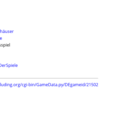
lhäuser
le
sspiel
DerSpiele
.luding.org/cgi-bin/GameData.py/DEgameid/21502