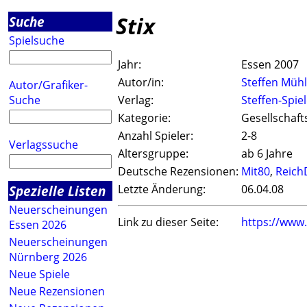
Stix
Suche
Spielsuche
Jahr:
Essen 2007
Autor/in:
Steffen Müh
Autor/Grafiker-
Suche
Verlag:
Steffen-Spie
Kategorie:
Gesellschaft
Anzahl Spieler:
2-8
Verlagssuche
Altersgruppe:
ab 6 Jahre
Deutsche Rezensionen:
Mit80
,
Reich
Spezielle Listen
Letzte Änderung:
06.04.08
Neuerscheinungen
Link zu dieser Seite:
https://www
Essen 2026
Neuerscheinungen
Nürnberg 2026
Neue Spiele
Neue Rezensionen