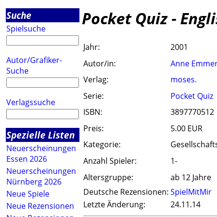
Pocket Quiz - Eng
Suche
Spielsuche
Jahr:
2001
Autor/Grafiker-
Autor/in:
Anne Emmer
Suche
Verlag:
moses.
Serie:
Pocket Quiz
Verlagssuche
ISBN:
3897770512
Preis:
5.00 EUR
Spezielle Listen
Kategorie:
Gesellschaft
Neuerscheinungen
Essen 2026
Anzahl Spieler:
1-
Neuerscheinungen
Altersgruppe:
ab 12 Jahre
Nürnberg 2026
Deutsche Rezensionen:
SpielMitMir
Neue Spiele
Letzte Änderung:
24.11.14
Neue Rezensionen